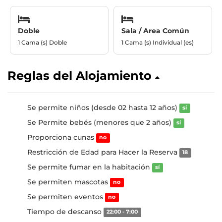
Doble
Sala / Area Común
1 Cama (s) Doble
1 Cama (s) Individual (es)
Reglas del Alojamiento
Se permite niños (desde 02 hasta 12 años)
sí
Se Permite bebés (menores que 2 años)
sí
Proporciona cunas
no
Restricción de Edad para Hacer la Reserva
18
Se permite fumar en la habitación
sí
Se permiten mascotas
no
Se permiten eventos
no
Tiempo de descanso
22:00 - 7:00