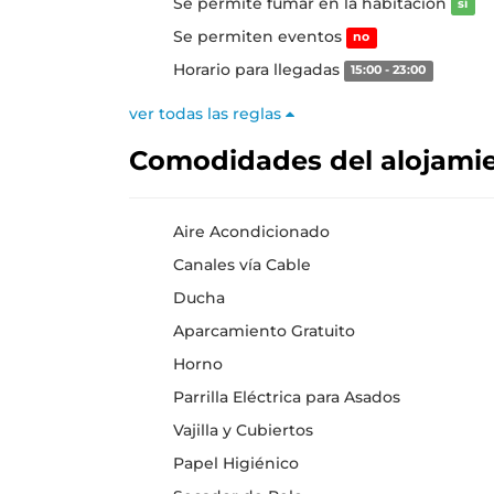
Se permite fumar en la habitación
sí
Se permiten eventos
no
Horario para llegadas
15:00 - 23:00
ver todas las reglas
Comodidades del alojami
Aire Acondicionado
Canales vía Cable
Ducha
Aparcamiento Gratuito
Horno
Parrilla Eléctrica para Asados
Vajilla y Cubiertos
Papel Higiénico