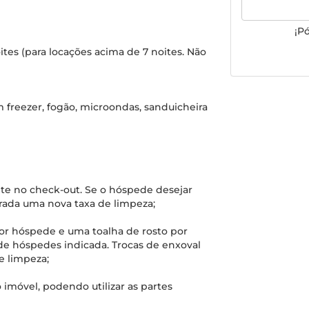
¡P
tes (para locações acima de 7 noites. Não
com freezer, fogão, microondas, sanduicheira
nte no check-out. Se o hóspede desejar
brada uma nova taxa de limpeza;
por hóspede e uma toalha de rosto por
de hóspedes indicada. Trocas de enxoval
e limpeza;
 imóvel, podendo utilizar as partes