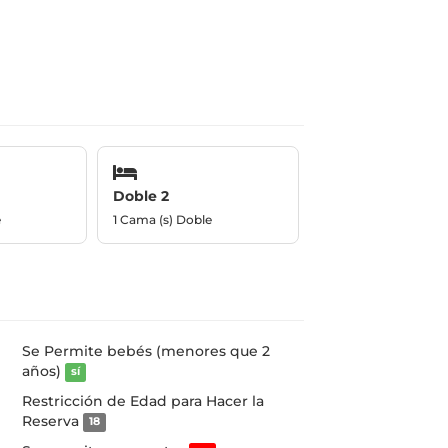
Doble 2
e
1 Cama (s) Doble
Se Permite bebés (menores que 2
años)
sí
Restricción de Edad para Hacer la
Reserva
18