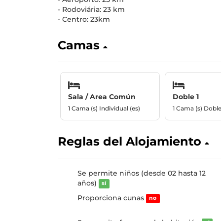
- Rodoviária: 23 km
- Centro: 23km
Camas
Sala / Area Común
Doble 1
1 Cama (s) Individual (es)
1 Cama (s) Dobl
Reglas del Alojamiento
Se permite niños (desde 02 hasta 12
años)
sí
Proporciona cunas
no