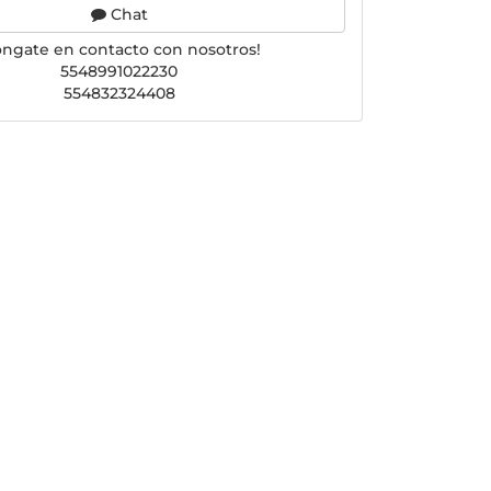
Chat
óngate en contacto con nosotros!
5548991022230
554832324408