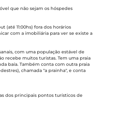
móvel que não sejam os hóspedes
ut (até 11:00hs) fora dos horários
car com a imobiliária para ver se existe a
esanais, com uma população estável de
o recebe muitos turistas. Tem uma praia
inda baía. Também conta com outra praia
destres), chamada "a prainha", e conta
as dos principais pontos turísticos de