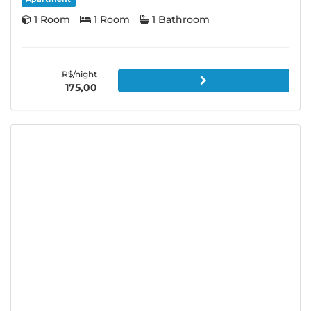
1 Room
1 Room
1 Bathroom
R$/night
175,00